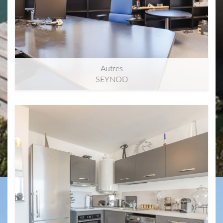
Autres
SEYNOD
2
158m
| pièce(s)
Appartement