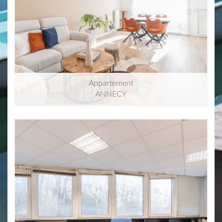
Appartement
ANNECY
2
78m
| 4 pièce(s)
Autres