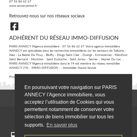
07 56 86 62 67
www.annecyimmo.fr
Retrouvez-nous sur nos réseaux sociaux
ADHÉRENT DU RÉSEAU IMMO-DIFFUSION
PARIS ANNECY l'Agence immobiliere - 07 56 86 62 67 .Votre agence immobilière
ANNECY est spécialisée dans les recherches immobilières sur les secteurs de Talloires -
Alex - La Balme De Thuy - Bluffy - Dingy Saint Clair - Duingt - Entrevernes - Menthon
Saint Bernard - Montmin - Saint Eustache - Saint Jorioz - Sevrier - Veyrier Du Lac ...
PARIS ANNECY l'Agence immobiliere dans le 74 est membre du réseau immobilier
ANNECY (74) - IMMO-DIFFUSION :
- immobilier Haute-Savoie
Pour plus d'informations contactez notre secrétariat central au :
09 74 53 13 81
En poursuivant votre navigation sur PARIS
ANNECY l'Agence immobiliere, vous
acceptez l’utilisation de Cookies qui vous
permettent notamment de conserver votre
sélection de biens immobilier sur tous les
supports.
En savoir plus
Pour un meilleur confort, notre site annecyimmo.fr s'adapte