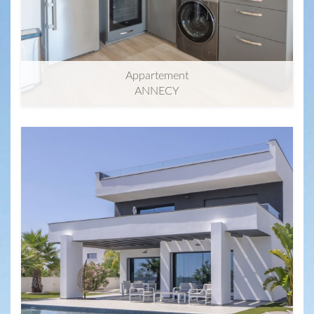
Appartement
ANNECY
2
35m
| 1 pièce(s)
Maison / Villa