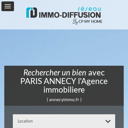
By
CP MY HOME
Vente
Location
Service
+
Rechercher un bien
avec
Mon
PARIS ANNECY l'Agence
Compte
immobiliere
Contact
( annecyimmo.fr )
0