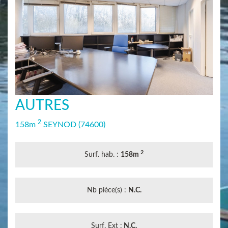
AUTRES
2
158m
SEYNOD
(74600)
2
Surf. hab. :
158m
Nb pièce(s) :
N.C.
Surf. Ext :
N.C.