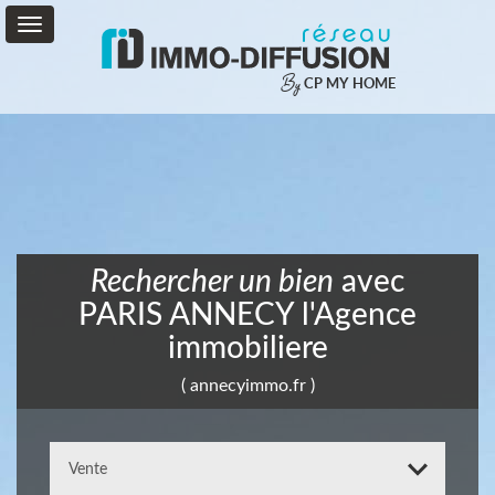
By
CP MY HOME
Vente
Location
Service
+
Rechercher un bien
avec
Mon
PARIS ANNECY l'Agence
Compte
immobiliere
Contact
( annecyimmo.fr )
0