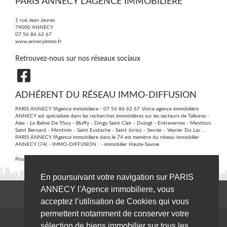
PARIS ANNECY L'AGENCE IMMOBILIERE
1 rue Jean Jaures
74000
ANNECY
07 56 86 62 67
www.annecyimmo.fr
Retrouvez-nous sur nos réseaux sociaux
ADHÉRENT DU RÉSEAU IMMO-DIFFUSION
PARIS ANNECY l'Agence immobiliere - 07 56 86 62 67 .Votre agence immobilière
ANNECY est spécialisée dans les recherches immobilières sur les secteurs de Talloires -
Alex - La Balme De Thuy - Bluffy - Dingy Saint Clair - Duingt - Entrevernes - Menthon
Saint Bernard - Montmin - Saint Eustache - Saint Jorioz - Sevrier - Veyrier Du Lac ...
PARIS ANNECY l'Agence immobiliere dans le 74 est membre du réseau immobilier
ANNECY (74) - IMMO-DIFFUSION :
- immobilier Haute-Savoie
Pour plus d'informations contactez notre secrétariat central au :
09 74 53 13 81
En poursuivant votre navigation sur PARIS
ANNECY l'Agence immobiliere, vous
acceptez l’utilisation de Cookies qui vous
permettent notamment de conserver votre
sélection de biens immobilier sur tous les