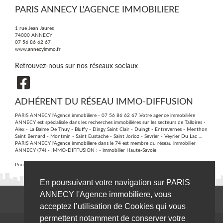
PARIS ANNECY L'AGENCE IMMOBILIERE
1 rue Jean Jaures
74000
ANNECY
07 56 86 62 67
www.annecyimmo.fr
Retrouvez-nous sur nos réseaux sociaux
ADHÉRENT DU RÉSEAU IMMO-DIFFUSION
PARIS ANNECY l'Agence immobiliere - 07 56 86 62 67 .Votre agence immobilière
ANNECY est spécialisée dans les recherches immobilières sur les secteurs de Talloires -
Alex - La Balme De Thuy - Bluffy - Dingy Saint Clair - Duingt - Entrevernes - Menthon
Saint Bernard - Montmin - Saint Eustache - Saint Jorioz - Sevrier - Veyrier Du Lac ...
PARIS ANNECY l'Agence immobiliere dans le 74 est membre du réseau immobilier
ANNECY (74) - IMMO-DIFFUSION :
- immobilier Haute-Savoie
Pour plus d'informations contactez notre secrétariat central au :
09 74 53 13 81
En poursuivant votre navigation sur PARIS
ANNECY l'Agence immobiliere, vous
acceptez l’utilisation de Cookies qui vous
permettent notamment de conserver votre