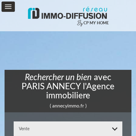
By
CP MY HOME
Vente
Location
Service
+
Rechercher un bien
avec
Mon
PARIS ANNECY l'Agence
Compte
immobiliere
Contact
( annecyimmo.fr )
0