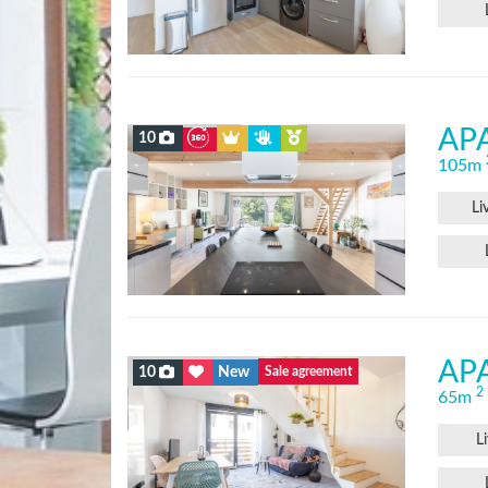
AP
10
105m
Li
AP
10
New
Sale agreement
2
65m
L