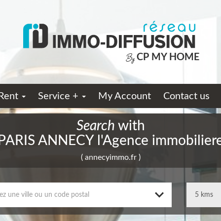
CP MY HOME
By
 Rent
Service +
My Account
Contact us
Search
with
PARIS ANNECY l'Agence immobilier
( annecyimmo.fr )
ez une ville ou un code postal