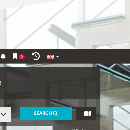
0
e
SEARCH