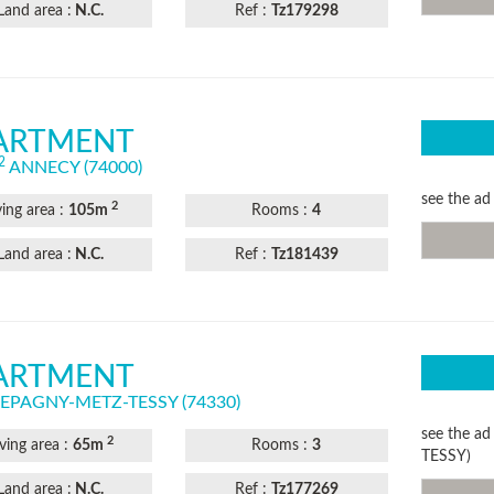
Land area :
N.C.
Ref :
Tz179298
ARTMENT
2
ANNECY
(74000)
see the a
2
ving area :
105m
​Rooms​ :
4
Land area :
N.C.
Ref :
Tz181439
ARTMENT
EPAGNY-METZ-TESSY
(74330)
see the a
2
iving area :
65m
​Rooms​ :
3
TESSY)
Land area :
N.C.
Ref :
Tz177269