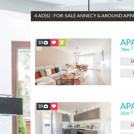
4 AD(S) : FOR-SALE ANNECY & AROUND AP
AP
10
2
78m
L
AP
10
2
35m
L