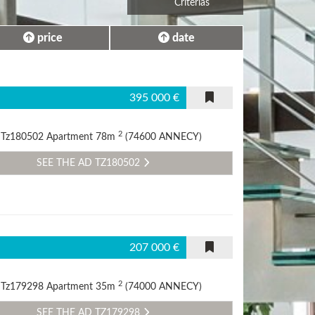
Criterias
​price
​date
395 000 €
2
d Tz180502 Apartment 78m
(74600 ANNECY)
SEE THE AD TZ180502
207 000 €
2
d Tz179298 Apartment 35m
(74000 ANNECY)
SEE THE AD TZ179298