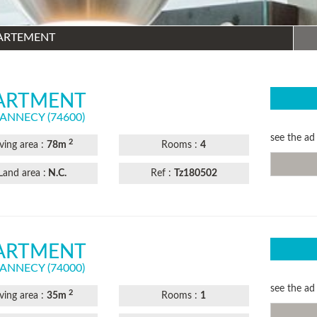
PARTEMENT
ARTMENT
ANNECY
(74600)
see the a
2
iving area :
78m
​Rooms​ :
4
Land area :
N.C.
Ref :
Tz180502
ARTMENT
ANNECY
(74000)
see the a
2
iving area :
35m
​Rooms​ :
1