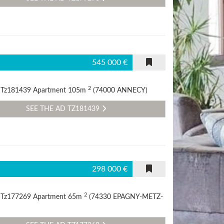
545 000 €
2
d Tz181439 Apartment 105m
(74000 ANNECY)
SEE THE AD TZ181439
298 000 €
2
d Tz177269 Apartment 65m
(74330 EPAGNY-METZ-